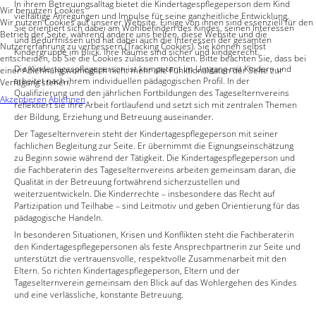
In ihrem Betreuungsalltag bietet die Kindertagespflegeperson dem Kind
Wir benutzen Cookies
vielfältige Anregungen und Impulse für seine ganzheitliche Entwicklung.
Wir nutzen Cookies auf unserer Website. Einige von ihnen sind essenziell für den
Sie orientiert sich dabei am Wohlbefinden des Kindes, seinen Interessen
Betrieb der Seite, während andere uns helfen, diese Website und die
und Bedürfnissen und hat dabei auch die Interessen der gesamten
Nutzererfahrung zu verbessern (Tracking Cookies). Sie können selbst
Kindergruppe im Blick. Ihre Räume sind sicher und kindgerecht.
entscheiden, ob Sie die Cookies zulassen möchten. Bitte beachten Sie, dass bei
Die Kindertagespflegeperson ist kompetent im Umgang mit Kindern und
einer Ablehnung womöglich nicht mehr alle Funktionalitäten der Seite zur
arbeitet nach ihrem individuellen pädagogischen Profil. In der
Verfügung stehen.
Qualifizierung und den jährlichen Fortbildungen des Tageselternvereins
Akzeptieren
Ablehnen
reflektiert sie ihre Arbeit fortlaufend und setzt sich mit zentralen Themen
der Bildung, Erziehung und Betreuung auseinander.
Der Tageselternverein steht der Kindertagespflegeperson mit seiner
fachlichen Begleitung zur Seite. Er übernimmt die Eignungseinschätzung
zu Beginn sowie während der Tätigkeit. Die Kindertagespflegeperson und
die Fachberaterin des Tageselternvereins arbeiten gemeinsam daran, die
Qualität in der Betreuung fortwährend sicherzustellen und
weiterzuentwickeln. Die Kinderrechte – insbesondere das Recht auf
Partizipation und Teilhabe – sind Leitmotiv und geben Orientierung für das
pädagogische Handeln.
In besonderen Situationen, Krisen und Konflikten steht die Fachberaterin
den Kindertagespflegepersonen als feste Ansprechpartnerin zur Seite und
unterstützt die vertrauensvolle, respektvolle Zusammenarbeit mit den
Eltern. So richten Kindertagespflegeperson, Eltern und der
Tageselternverein gemeinsam den Blick auf das Wohlergehen des Kindes
und eine verlässliche, konstante Betreuung.