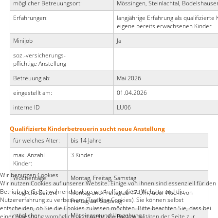
möglicher Betreuungsort:
Mössingen, Steinlachtal, Bodelshaus
Erfahrungen:
langjährige Erfahrung als qualifizierte
eigene bereits erwachsenen Kinder
Minijob
Ja
soz.-versicherungs-
pflichtige Anstellung
Betreuung ab:
Mai 2026
eingestellt am:
01.04.2026
interne ID
LU06
Qualifizierte Kinderbetreuerin sucht neue Anstellung
für welches Alter:
bis 14 Jahre
max. Anzahl
3 Kinder
Kinder:
Wir benutzen Cookies
Wochentage:
Montag, Freitag, Samstag
Wir nutzen Cookies auf unserer Website. Einige von ihnen sind essenziell für den
Betrieb der Seite, während andere uns helfen, diese Website und die
mögliche Zeiten:
Montag und Freitag ab 17 Uhr, über Nacht von
Nutzererfahrung zu verbessern (Tracking Cookies). Sie können selbst
Freitag auf Samstag
entscheiden, ob Sie die Cookies zulassen möchten. Bitte beachten Sie, dass bei
möglicher
Mössingen und Umgebung
einer Ablehnung womöglich nicht mehr alle Funktionalitäten der Seite zur