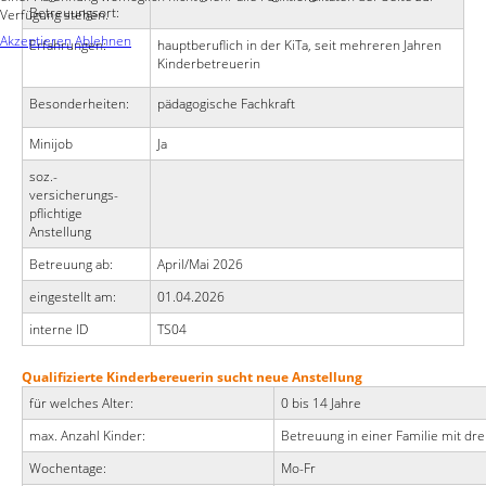
Betreuungsort:
Verfügung stehen.
Akzeptieren
Ablehnen
Erfahrungen:
hauptberuflich in der KiTa, seit mehreren Jahren
Kinderbetreuerin
Besonderheiten:
pädagogische Fachkraft
Minijob
Ja
soz.-
versicherungs-
pflichtige
Anstellung
Betreuung ab:
April/Mai 2026
eingestellt am:
01.04.2026
interne ID
TS04
Qualifizierte Kinderbereuerin sucht neue Anstellung
für welches Alter:
0 bis 14 Jahre
max. Anzahl Kinder:
Betreuung in einer Familie mit dre
Wochentage:
Mo-Fr