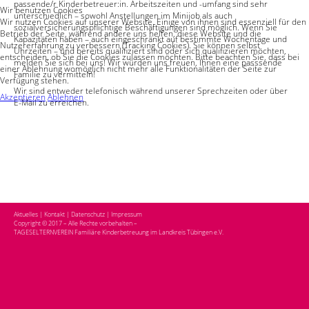
passende/r Kinderbetreuer:in. Arbeitszeiten und -umfang sind sehr
Wir benutzen Cookies
unterschiedlich – sowohl Anstellungen im Minijob als auch
Wir nutzen Cookies auf unserer Website. Einige von ihnen sind essenziell für den
sozialversicherungspflichtige Beschäftigungen sind möglich. Wenn Sie
Betrieb der Seite, während andere uns helfen, diese Website und die
Kapazitäten haben – auch eingeschränkt auf bestimmte Wochentage und
Nutzererfahrung zu verbessern (Tracking Cookies). Sie können selbst
Uhrzeiten – und bereits qualifiziert sind oder sich qualifizieren möchten,
entscheiden, ob Sie die Cookies zulassen möchten. Bitte beachten Sie, dass bei
melden Sie sich bei uns! Wir würden uns freuen, Ihnen eine passsende
einer Ablehnung womöglich nicht mehr alle Funktionalitäten der Seite zur
Familie zu vermitteln!
Verfügung stehen.
Wir sind entweder telefonisch während unserer Sprechzeiten oder über
Akzeptieren
Ablehnen
E-Mail zu erreichen.
Aktuelles
|
Kontakt
|
Datenschutz
|
Impressum
Copyright © 2017 – Alle Rechte vorbehalten –
TAGESELTERNVEREIN Familiäre Kinderbetreuung im Landkreis Tübingen e.V.