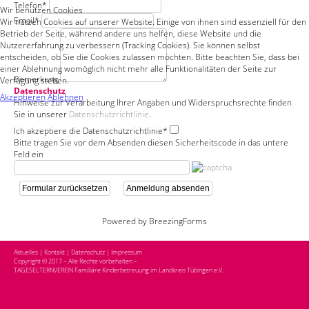
Telefon
*
Wir benutzen Cookies
Email
*
Wir nutzen Cookies auf unserer Website. Einige von ihnen sind essenziell für den
Betrieb der Seite, während andere uns helfen, diese Website und die
Nutzererfahrung zu verbessern (Tracking Cookies). Sie können selbst
entscheiden, ob Sie die Cookies zulassen möchten. Bitte beachten Sie, dass bei
einer Ablehnung womöglich nicht mehr alle Funktionalitäten der Seite zur
Bemerkung
Verfügung stehen.
Datenschutz
Akzeptieren
Ablehnen
Hinweise zur Verarbeitung Ihrer Angaben und Widerspruchsrechte finden
Sie in unserer
Datenschutzrichtlinie
.
Ich akzeptiere die Datenschutzrichtlinie
*
Bitte tragen Sie vor dem Absenden diesen Sicherheitscode in das untere
Feld ein
Formular zurücksetzen
Anmeldung absenden
Powered by BreezingForms
Aktuelles
|
Kontakt
|
Datenschutz
|
Impressum
Copyright © 2017 – Alle Rechte vorbehalten –
TAGESELTERNVEREIN Familiäre Kinderbetreuung im Landkreis Tübingen e.V.