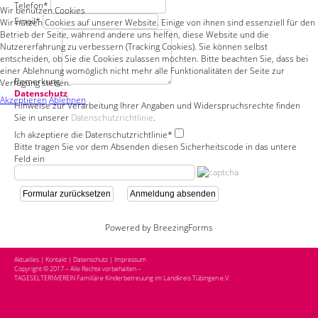
Telefon
*
Wir benutzen Cookies
Email
*
Wir nutzen Cookies auf unserer Website. Einige von ihnen sind essenziell für den
Betrieb der Seite, während andere uns helfen, diese Website und die
Nutzererfahrung zu verbessern (Tracking Cookies). Sie können selbst
entscheiden, ob Sie die Cookies zulassen möchten. Bitte beachten Sie, dass bei
einer Ablehnung womöglich nicht mehr alle Funktionalitäten der Seite zur
Bemerkung
Verfügung stehen.
Datenschutz
Akzeptieren
Ablehnen
Hinweise zur Verarbeitung Ihrer Angaben und Widerspruchsrechte finden
Sie in unserer
Datenschutzrichtlinie
.
Ich akzeptiere die Datenschutzrichtlinie
*
Bitte tragen Sie vor dem Absenden diesen Sicherheitscode in das untere
Feld ein
Formular zurücksetzen
Anmeldung absenden
Powered by BreezingForms
Aktuelles
|
Kontakt
|
Datenschutz
|
Impressum
Copyright © 2017 – Alle Rechte vorbehalten –
TAGESELTERNVEREIN Familiäre Kinderbetreuung im Landkreis Tübingen e.V.